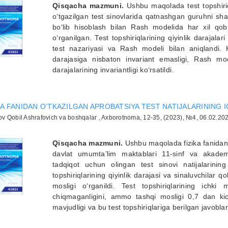
Qisqacha mazmuni.
Ushbu maqolada test topshiriql
o‘tgazilgan test sinovlarida qatnashgan guruhni shar
bo‘lib hisoblash bilan Rash modelida har xil qobil
o‘rganilgan. Test topshiriqlarining qiyinlik darajalar
test nazariyasi va Rash modeli bilan aniqlandi. Kl
darajasiga nisbaton invariant emasligi, Rash mode
darajalarining invariantligi ko‘rsatildi.
KA FANIDAN O‘TKAZILGAN APROBATSIYA TEST NATIJALARINING I
v Qobil Ashrafovich va boshqalar , Axborotnoma, 12-35, (2023), №4, 06.02.20
Qisqacha mazmuni.
Ushbu maqolada fizika fanidan u
davlat umumta’lim maktablari 11-sinf va akademik 
tadqiqot uchun olingan test sinovi natijalarinin
topshiriqlarining qiyinlik darajasi va sinaluvchilar qob
mosligi o‘rganildi. Test topshiriqlarining ichki 
chiqmaganligini, ammo tashqi mosligi 0,7 dan kich
mavjudligi va bu test topshiriqlariga berilgan javobl