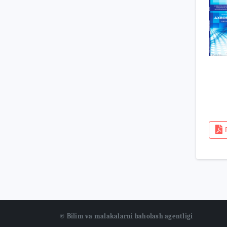
© Bilim va malakalarni baholash agentligi