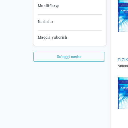
Mualliflarga
Nashrlar
Maqola yuborish
So‘nggi nashr
FIZI
Amono