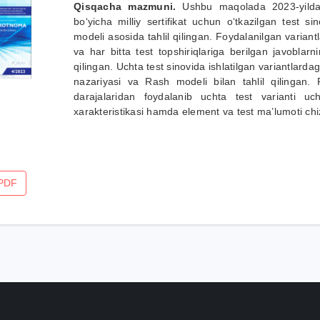
Qisqacha mazmuni.
Ushbu maqolada 2023-yilda r
boʻyicha milliy sertifikat uchun oʻtkazilgan test si
modeli asosida tahlil qilingan. Foydalanilgan variantla
va har bitta test topshiriqlariga berilgan javobla
qilingan. Uchta test sinovida ishlatilgan variantlardagi
nazariyasi va Rash modeli bilan tahlil qilingan. 
darajalaridan foydalanib uchta test varianti uc
xarakteristikasi hamda element va test ma’lumoti chiziq
PDF