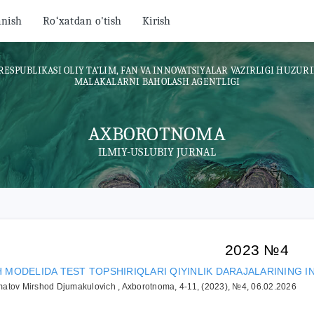
anish
Ro‘xatdan o'tish
Kirish
RESPUBLIKASI OLIY TA’LIM, FAN VA INNOVATSIYALAR VAZIRLIGI HUZURI
MALAKALARNI BAHOLASH AGENTLIGI
AXBOROTNOMA
ILMIY-USLUBIY JURNAL
2023 №4
 MODELIDA TEST TOPSHIRIQLARI QIYINLIK DARAJALARINING I
atov Mirshod Djumakulovich , Axborotnoma, 4-11, (2023), №4, 06.02.2026