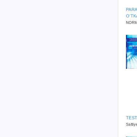
PARA
O‘TK
NORMU
TEST
Sattiy