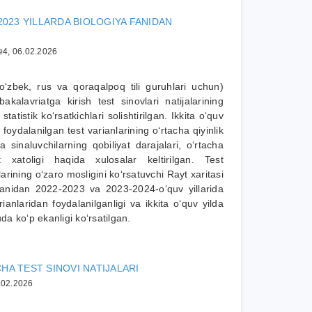
2023 YILLARDA BIOLOGIYA FANIDAN
4, 06.02.2026
zbek, rus va qoraqalpoq tili guruhlari uchun)
alavriatga kirish test sinovlari natijalarining
atistik ko‘rsatkichlari solishtirilgan. Ikkita o‘quv
a foydalanilgan test varianlarining o‘rtacha qiyinlik
 va sinaluvchilarning qobiliyat darajalari, o‘rtacha
xatoligi haqida xulosalar keltirilgan. Test
alarining o‘zaro mosligini ko‘rsatuvchi Rayt xaritasi
a fanidan 2022-2023 va 2023-2024-o‘quv yillarida
rianlaridan foydalanilganligi va ikkita o‘quv yilda
uda ko‘p ekanligi ko‘rsatilgan.
CHA TEST SINOVI NATIJALARI
6.02.2026