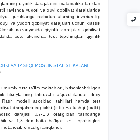
arining qiyinlik darajalarini matematika fanidan
tli ravishda yuqori va quyi qobiliyat darajalariga
iyat guruhlariga nisbatan ularning invariantligi
i quyi va yuqori qobiliyat darajalari uchun klassik
assik nazariyasida qiyinlik darajalari qobiliyat
lida esa, aksincha, test topshiriqlari qiyinlik
CHKI VA TASHQI MOSLIK STATISTIKALARI
26
mumiy o‘rta ta’lim maktablari, ixtisoslashtirilgan
litseylarning bitiruvchi o‘quvchilaridan ilmiy
g Rash modeli asosidagi tahlillari hamda test
iliyat darajalarining ichki (infit) va tashqi (outfit)
moslik darajasi 0,7-1,3 oralig‘idan tashqariga
ik va 1,3 dan katta bo‘lgan test topshiriqlari
ar mutanosib emasligi aniqlandi.