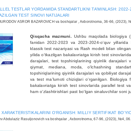
LLEL TESTLAR YORDAMIDA STANDARTLIKNI TA’MINLASH: 2022-
AZILGAN TEST SINOVI NATIJALARI
RODOV ASROR BAZAROVICH va boshqalar , Axborotnoma, 36-66, (2023), №
Qisqacha mazmuni.
Ushbu maqolada biologiya (o‘
fanidan 2022-2023 va 2023-2024-o‘quv yillarida bak
klassik test nazariyasi va Rash modeli bilan olingan st
yilida o‘tkazilgan bakalavriatga kirish test sinovlarid
darajalari, test topshiriqlarining qiyinlik darajalari
qiymat, mediana, moda, o‘lchashning standart 
topshiriqlarining qiyinlik darajalari va qobiliyat daraj
va test ma’lumoti chiziqlari o‘rganilgan. Biologiy
bakalavriatga kirish test sinovlarida parallel test va
ham o‘zlashtirishlari past bo‘lgan sinaluvchilar soni j
 XARAKTERISTIKALARINI O‘RGANISH: MILLIY SERTIFIKAT BO‘YI
ev Abdulaziz Rasuljonovich va boshqalar , Axborotnoma, 67-96, (2023), №4, 0