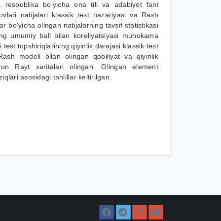
espublika boʻyicha ona tili va adabiyot fani
novlari natijalari klassik test nazariyasi va Rash
r boʻyicha olingan natijalarning tavsif statistikasi
rning umumiy ball bilan korellyatsiyasi muhokama
 test topshiriqlarining qiyinlik darajasi klassik test
Rash modeli bilan olingan qobiliyat va qiyinlik
hun Rayt xaritalari olingan. Olingan element
lari asosidagi tahlillar keltirilgan.