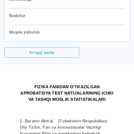
Nashrlar
Maqola yuborish
So‘nggi nashr
FIZIKA FANIDAN O‘TKAZILGAN
APROBATSIYA TEST NATIJALARINING ICHKI
VA TASHQI MOSLIK STATISTIKALARI
1. Baratov Akmal.
O‘zbekiston Respublikasi
Oliy Ta’lim, Fan va Innovatsiyalar Vazirligi
huzuridagi Bilim va malakalarni baholash