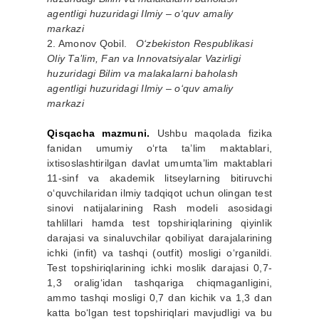
agentligi huzuridagi Ilmiy – o‘quv amaliy
markazi
2. Amonov Qobil.
O‘zbekiston Respublikasi
Oliy Ta’lim, Fan va Innovatsiyalar Vazirligi
huzuridagi Bilim va malakalarni baholash
agentligi huzuridagi Ilmiy – o‘quv amaliy
markazi
Qisqacha mazmuni.
Ushbu maqolada fizika
fanidan umumiy o‘rta ta’lim maktablari,
ixtisoslashtirilgan davlat umumta’lim maktablari
11-sinf va akademik litseylarning bitiruvchi
o‘quvchilaridan ilmiy tadqiqot uchun olingan test
sinovi natijalarining Rash modeli asosidagi
tahlillari hamda test topshiriqlarining qiyinlik
darajasi va sinaluvchilar qobiliyat darajalarining
ichki (infit) va tashqi (outfit) mosligi o‘rganildi.
Test topshiriqlarining ichki moslik darajasi 0,7-
1,3 oralig‘idan tashqariga chiqmaganligini,
ammo tashqi mosligi 0,7 dan kichik va 1,3 dan
katta bo‘lgan test topshiriqlari mavjudligi va bu