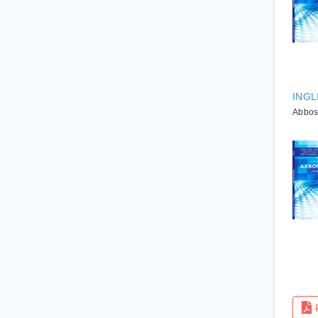
INGL
Abboso