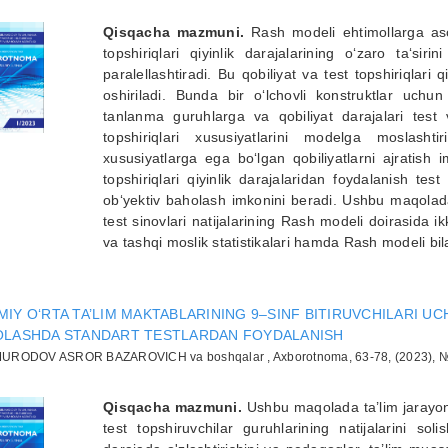
Qisqacha mazmuni.
Rash modeli ehtimollarga asos
topshiriqlari qiyinlik darajalarining o‘zaro ta‘siri
paralellashtiradi. Bu qobiliyat va test topshiriqlari q
oshiriladi. Bunda bir o‘lchovli konstruktlar uchun t
tanlanma guruhlarga va qobiliyat darajalari test v
topshiriqlari xususiyatlarini modelga moslash
xususiyatlarga ega bo‘lgan qobiliyatlarni ajratish
topshiriqlari qiyinlik darajalaridan foydalanish test 
ob‘yektiv baholash imkonini beradi. Ushbu maqolada m
test sinovlari natijalarining Rash modeli doirasida ik
va tashqi moslik statistikalari hamda Rash modeli bilan 
IY O‘RTA TA’LIM MAKTABLARINING 9–SINF BITIRUVCHILARI UC
OLASHDA STANDART TESTLARDAN FOYDALANISH
RODOV ASROR BAZAROVICH va boshqalar , Axborotnoma, 63-78, (2023), №
Qisqacha mazmuni.
Ushbu maqolada ta’lim jarayonid
test topshiruvchilar guruhlarining natijalarini sol