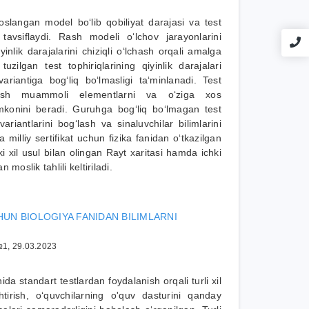
langan model bo‘lib qobiliyat darajasi va test
ni tavsiflaydi. Rash modeli o‘lchov jarayonlarini
iyinlik darajalarini chiziqli o‘lchash orqali amalga
uzilgan test tophiriqlarining qiyinlik darajalari
ariantiga bog‘liq bo‘lmasligi ta‘minlanadi. Test
tirish muammoli elementlarni va o‘ziga xos
 imkonini beradi. Guruhga bog‘liq bo‘lmagan test
variantlarini bog‘lash va sinaluvchilar bilimlarini
illiy sertifikat uchun fizika fanidan o‘tkazilgan
ki xil usul bilan olingan Rayt xaritasi hamda ichki
moslik tahlili keltiriladi.
HUN BIOLOGIYA FANIDAN BILIMLARNI
1, 29.03.2023
a standart testlardan foydalanish orqali turli xil
ishtirish, o‘quvchilarning o'quv dasturini qanday