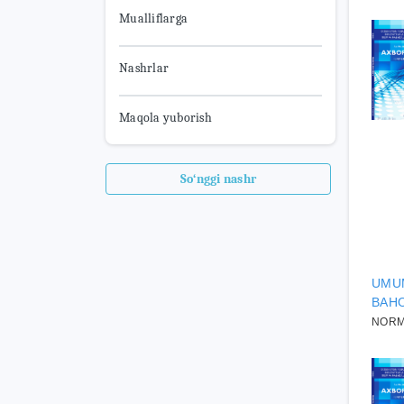
Mualliflarga
Nashrlar
Maqola yuborish
So‘nggi nashr
UMUM
BAH
NORMU