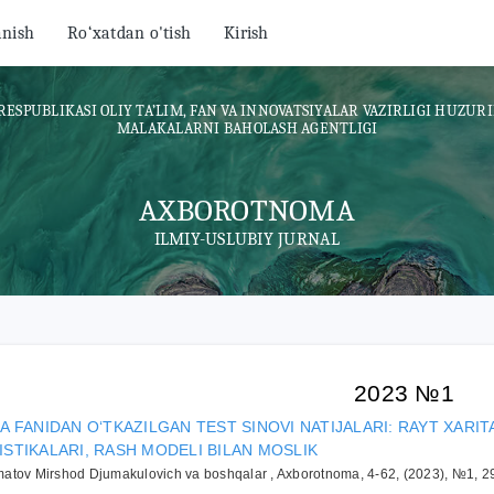
anish
Ro‘xatdan o'tish
Kirish
RESPUBLIKASI OLIY TA’LIM, FAN VA INNOVATSIYALAR VAZIRLIGI HUZURI
MALAKALARNI BAHOLASH AGENTLIGI
AXBOROTNOMA
ILMIY-USLUBIY JURNAL
2023 №1
KA FANIDAN O‘TKAZILGAN TEST SINOVI NATIJALARI: RAYT XARITA
ISTIKALARI, RASH MODELI BILAN MOSLIK
atov Mirshod Djumakulovich va boshqalar , Axborotnoma, 4-62, (2023), №1, 2