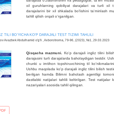
darajada o'zlashtirishini va pedagoglar, ta’lim muas
xil guruhlarning qobiliyat darajalari va turli xil t
darajalarini bir xil shkalada bo‘lishini ta‘minlash m
tahlil qilish orqali o‘rganilgan.
IZ TILI BO‘YICHA KO‘P DARAJALI TEST TIZIMI TAHLILI
v Avazbek Abdulhamid o'g'li , Axborotnoma, 79-96, (2023), №1, 29.03.2023
Qisqacha mazmuni.
Ko‘p darajali ingliz tilini bilis
darajasini turli darajalarda baholaydigan testdir. 
chunki u imtihon topshiruvchining til ko'nikmalar
Ushbu maqolada ko'p darajali ingliz tilini bilish testi
berilgan hamda Bilimni baholash agentligi tomonid
dastlabki natijalari tahlili keltirilgan. Test natija
nazariyalari asosida tahlil qilingan.
PDF