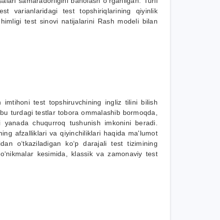
salari samaradorligini baholash o‘rganilgan. Turli
est varianlaridagi test topshiriqlarining qiyinlik
uhimligi test sinovi natijalarini Rash modeli bilan
h imtihoni test topshiruvchining ingliz tilini bilish
Ushbu turdagi testlar tobora ommalashib bormoqda,
ini yanada chuqurroq tushunish imkonini beradi.
ning afzalliklari va qiyinchiliklari haqida ma'lumot
an o‘tkaziladigan ko‘p darajali test tizimining
lar ko‘nikmalar kesimida, klassik va zamonaviy test