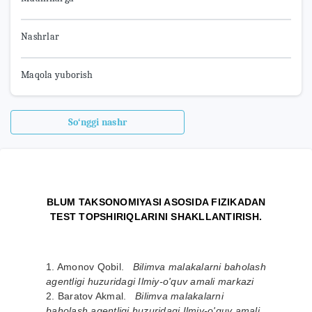
Nashrlar
Maqola yuborish
So‘nggi nashr
BLUM TAKSONOMIYASI ASOSIDA FIZIKADAN
TEST TOPSHIRIQLARINI SHAKLLANTIRISH.
1. Amonov Qobil.
Bilimva malakalarni baholash
agentligi huzuridagi Ilmiy-o'quv amali markazi
2. Baratov Akmal.
Bilimva malakalarni
baholash agentligi huzuridagi Ilmiy-o'quv amali