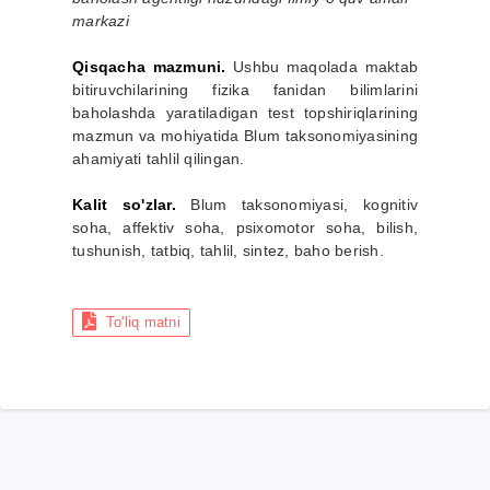
markazi
Qisqacha mazmuni.
Ushbu maqolada maktab
bitiruvchilarining fizika fanidan bilimlarini
baholashda yaratiladigan test topshiriqlarining
mazmun va mohiyatida Blum taksonomiyasining
ahamiyati tahlil qilingan.
Kalit so'zlar.
Blum taksonomiyasi, kognitiv
soha, affektiv soha, psixomotor soha, bilish,
tushunish, tatbiq, tahlil, sintez, baho berish.
To'liq matni