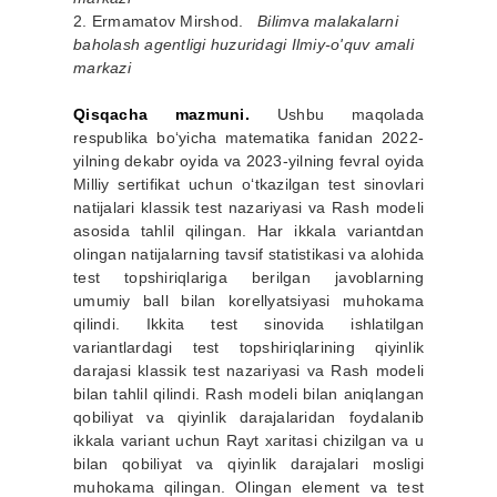
2. Ermamatov Mirshod.
Bilimva malakalarni
baholash agentligi huzuridagi Ilmiy-o'quv amali
markazi
Qisqacha mazmuni.
Ushbu maqolada
respublika boʻyicha matematika fanidan 2022-
yilning dekabr oyida va 2023-yilning fevral oyida
Milliy sertifikat uchun oʻtkazilgan test sinovlari
natijalari klassik test nazariyasi va Rash modeli
asosida tahlil qilingan. Har ikkala variantdan
olingan natijalarning tavsif statistikasi va alohida
test topshiriqlariga berilgan javoblarning
umumiy ball bilan korellyatsiyasi muhokama
qilindi. Ikkita test sinovida ishlatilgan
variantlardagi test topshiriqlarining qiyinlik
darajasi klassik test nazariyasi va Rash modeli
bilan tahlil qilindi. Rash modeli bilan aniqlangan
qobiliyat va qiyinlik darajalaridan foydalanib
ikkala variant uchun Rayt xaritasi chizilgan va u
bilan qobiliyat va qiyinlik darajalari mosligi
muhokama qilingan. Olingan element va test