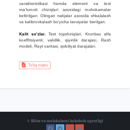
xarakteristikasi hamda element va test
ma’lumoti chiziqlari asosidagi muhokamalar
keltirilgan. Olingan natijalar asosida shkalalash
va kalibrovkalash bo‘yicha tavsiyalar berilgan.
Kalit so'zlar.
Test topshiriqlari, Kronbax alfa
koeffitsiyenti, validlik, qiyinlik darajasi, Rash
modeli, Rayt xaritasi, qobiliyat darajalari.
To'liq matni
© Bilim va malakalarni baholash agentligi