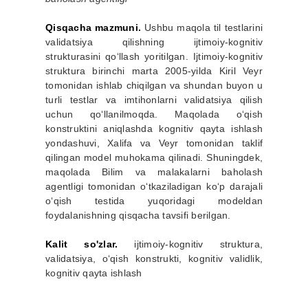
Qisqacha mazmuni.
Ushbu maqola til testlarini
validatsiya qilishning ijtimoiy-kognitiv
strukturasini qo‘llash yoritilgan. Ijtimoiy-kognitiv
struktura birinchi marta 2005-yilda Kiril Veyr
tomonidan ishlab chiqilgan va shundan buyon u
turli testlar va imtihonlarni validatsiya qilish
uchun qo‘llanilmoqda. Maqolada o‘qish
konstruktini aniqlashda kognitiv qayta ishlash
yondashuvi, Xalifa va Veyr tomonidan taklif
qilingan model muhokama qilinadi. Shuningdek,
maqolada Bilim va malakalarni baholash
agentligi tomonidan o‘tkaziladigan ko‘p darajali
o‘qish testida yuqoridagi modeldan
foydalanishning qisqacha tavsifi berilgan.
Kalit so'zlar.
ijtimoiy-kognitiv struktura,
validatsiya, o‘qish konstrukti, kognitiv validlik,
kognitiv qayta ishlash