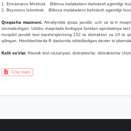
1. Ermamatov Mirshod.
Bilimva malakalarni baholash agentligi huz
2. Boyxonov Islombek.
Bilimva malakalarni baholash agentligi huz
Qisqacha mazmuni.
Amaliyotda qisqa javobli, uch va to‘rt muqobi
ommalashgan. Ushbu maqolada biologiya fanidan aprobatsiya test s
muqobil javobli test topshiriqlarining 152 ta distraktori va 10 ta qis
qilingan. Hisoblashlarda R dasturida ishlatiladigan dexter to‘plamida
Kalit so'zlar.
Klassik test nazariyasi, distraktorlar, distraktorlar chi
To'liq matni