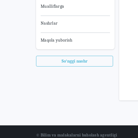
Mualliflarga
Nashrlar
Maqola yuborish
So‘nggi nashr
© Bilim va malakalarni baholash agentligi