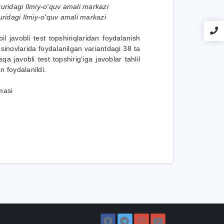
uridagi Ilmiy-o'quv amali markazi
uridagi Ilmiy-o'quv amali markazi
l javobli test topshiriqlaridan foydalanish
inovlarida foydalanilgan variantdagi 38 ta
qa javobli test topshirig‘iga javoblar tahlil
n foydalanildi.
zmasi